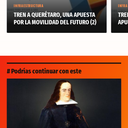
INFRAESTRUCTURA
INFRA
TREN A QUERÉTARO, UNA APUESTA
TRE
POR LA MOVILIDAD DEL FUTURO (2)
APU
# Podrías continuar con este