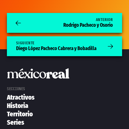
ANTERIOR
Rodrigo Pacheco y Osorio
SIGUIENTE
Diego López Pacheco Cabrera y Bobadilla
Atractivos
Historia
Territorio
Series