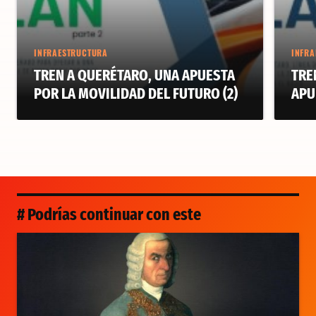
INFRAESTRUCTURA
INFRA
TREN A QUERÉTARO, UNA APUESTA
TRE
POR LA MOVILIDAD DEL FUTURO (2)
APU
# Podrías continuar con este