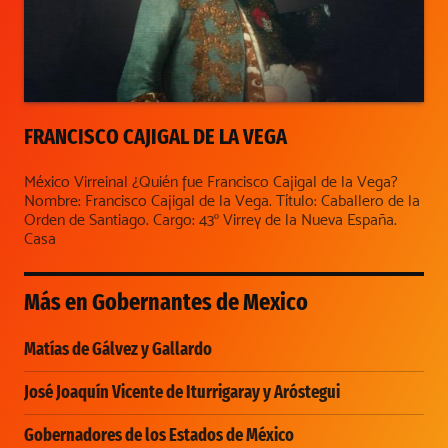
FRANCISCO CAJIGAL DE LA VEGA
México Virreinal ¿Quién fue Francisco Cajigal de la Vega?
Nombre: Francisco Cajigal de la Vega. Título: Caballero de la
Orden de Santiago. Cargo: 43º Virrey de la Nueva España.
Casa
Más en
Gobernantes de Mexico
Matías de Gálvez y Gallardo
José Joaquín Vicente de Iturrigaray y Aróstegui
Gobernadores de los Estados de México