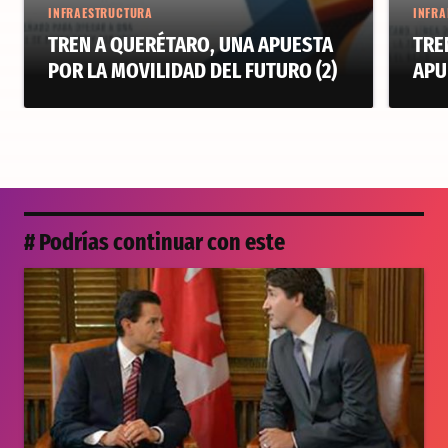
INFRAESTRUCTURA
INFRA
TREN A QUERÉTARO, UNA APUESTA
TRE
POR LA MOVILIDAD DEL FUTURO (2)
APU
# Podrías continuar con este