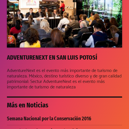
ADVENTURENEXT EN SAN LUIS POTOSÍ
AdventureNext es el evento más importante de turismo de
naturaleza. México, destino turístico diverso y de gran calidad
patrimonial: Sectur AdventureNext es el evento más
importante de turismo de naturaleza
Más en
Noticias
Semana Nacional por la Conservación 2016