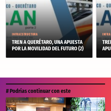
INFRAESTRUCTURA
INFRA
TREN A QUERÉTARO, UNA APUESTA
TRE
POR LA MOVILIDAD DEL FUTURO (2)
APU
# Podrías continuar con este