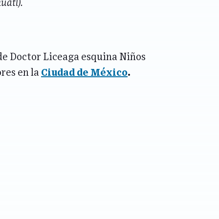
uatl).
e de Doctor Liceaga esquina Niños
ores en la
Ciudad de México
.