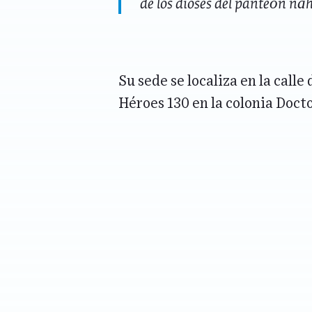
de los dioses del panteón náh
Su sede se localiza en la call
Héroes 130 en la colonia Doct