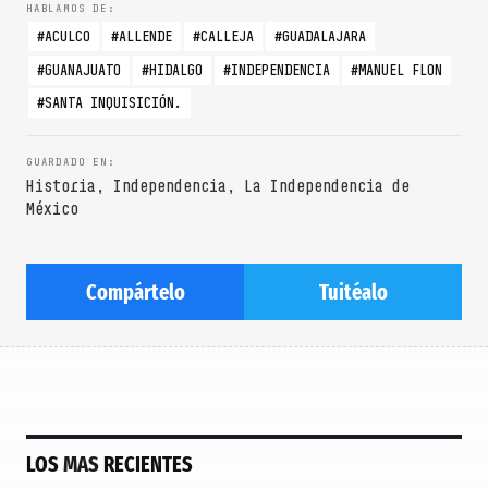
ACULCO
ALLENDE
CALLEJA
GUADALAJARA
GUANAJUATO
HIDALGO
INDEPENDENCIA
MANUEL FLON
SANTA INQUISICIÓN.
Historia
,
Independencia
,
La Independencia de
México
Compártelo
Tuitéalo
LOS
MAS
RECIENTES