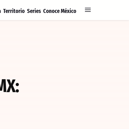
a
Territorio
Series
Conoce México
MX: