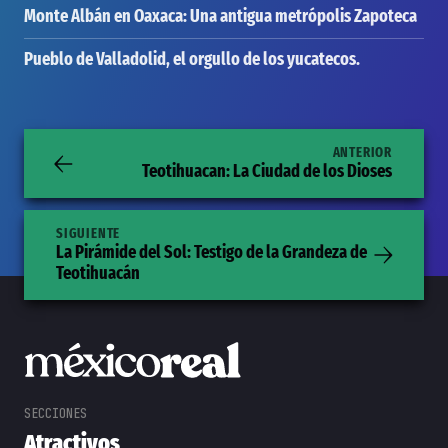
Monte Albán en Oaxaca: Una antigua metrópolis Zapoteca
Pueblo de Valladolid, el orgullo de los yucatecos.
ANTERIOR
Teotihuacan: La Ciudad de los Dioses
SIGUIENTE
La Pirámide del Sol: Testigo de la Grandeza de
Teotihuacán
Atractivos