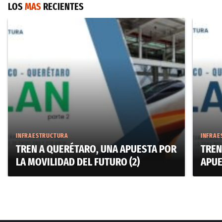
LOS
MAS
RECIENTES
INFRAESTRUCTURA
INFRAE
TREN A QUERÉTARO, UNA APUESTA POR
TREN
LA MOVILIDAD DEL FUTURO (2)
APUE