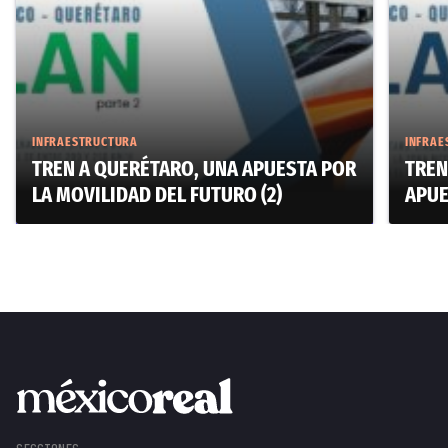
INFRAESTRUCTURA
INFRAE
TREN A QUERÉTARO, UNA APUESTA POR
TREN
LA MOVILIDAD DEL FUTURO (2)
APUE