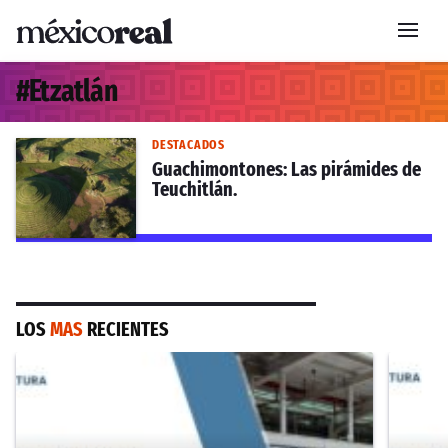
#
Etzatlán
DESTACADOS
Guachimontones: Las pirámides de
Teuchitlán.
LOS
MAS
RECIENTES