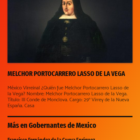
MELCHOR PORTOCARRERO LASSO DE LA VEGA
México Virreinal ¿Quién fue Melchor Portocarrero Lasso de
la Vega? Nombre: Melchor Portocarrero Lasso de la Vega.
Título: III Conde de Monclova. Cargo: 29º Virrey de la Nueva
España. Casa
Más en
Gobernantes de Mexico
Francisco Fernández de la Cueva Enríquez