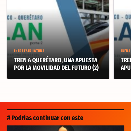
INFRAESTRUCTURA
INFRA
TREN A QUERÉTARO, UNA APUESTA
TRE
POR LA MOVILIDAD DEL FUTURO (2)
APU
# Podrías continuar con este