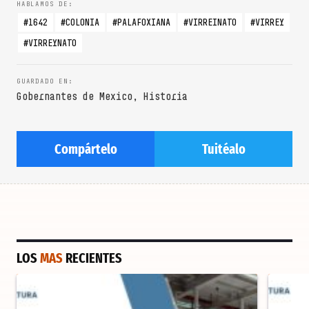
1642
COLONIA
PALAFOXIANA
VIRREINATO
VIRREY
VIRREYNATO
Gobernantes de Mexico
,
Historia
Compártelo
Tuitéalo
LOS
MAS
RECIENTES