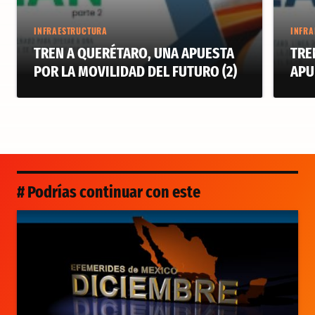
INFRAESTRUCTURA
INFRA
TREN A QUERÉTARO, UNA APUESTA
TRE
POR LA MOVILIDAD DEL FUTURO (2)
APU
# Podrías continuar con este