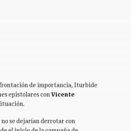
frontación de importancia, Iturbide
nes epistolares con
Vicente
situación.
no se dejarían derrotar con
sde el inicio de la campaña de