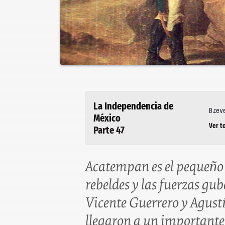
La Independencia de
Brev
México
Ver t
Parte 47
Acatempan es el pequeño 
rebeldes y las fuerzas g
Vicente Guerrero y Agustí
llegaron a un importante