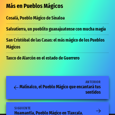
Más en
Pueblos Mágicos
Cosalá, Pueblo Mágico de Sinaloa
Salvatierra, un pueblito guanajuatense con mucha magia
San Cristóbal de las Casas: el más mágico de los Pueblos
Mágicos
Taxco de Alarcón en el estado de Guerrero
ANTERIOR
Malinalco, el Pueblo Mágico que encantará tus
sentidos
SIGUIENTE
Huamantla, Pueblo Mágico en Tlaxcala.