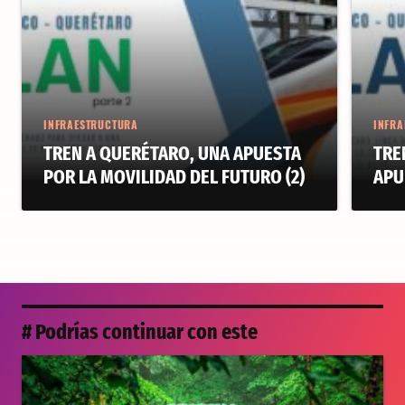
INFRAESTRUCTURA
INFRA
TREN A QUERÉTARO, UNA APUESTA
TRE
POR LA MOVILIDAD DEL FUTURO (2)
APU
# Podrías continuar con este