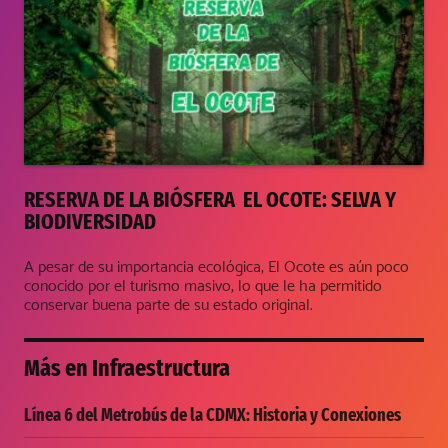
RESERVA DE LA BIÓSFERA EL OCOTE: SELVA Y
BIODIVERSIDAD
A pesar de su importancia ecológica, El Ocote es aún poco
conocido por el turismo masivo, lo que le ha permitido
conservar buena parte de su estado original.
Más en
Infraestructura
Línea 6 del Metrobús de la CDMX: Historia y Conexiones