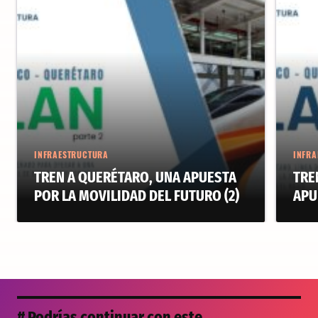
INFRAESTRUCTURA
INFRA
TREN A QUERÉTARO, UNA APUESTA
TRE
POR LA MOVILIDAD DEL FUTURO (2)
APU
# Podrías continuar con este