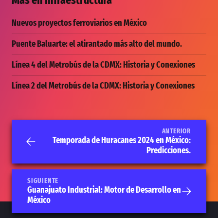
Más en
Infraestructura
Nuevos proyectos ferroviarios en México
Puente Baluarte: el atirantado más alto del mundo.
Línea 4 del Metrobús de la CDMX: Historia y Conexiones
Línea 2 del Metrobús de la CDMX: Historia y Conexiones
ANTERIOR
Temporada de Huracanes 2024 en México:
Predicciones.
SIGUIENTE
Guanajuato Industrial: Motor de Desarrollo en
México