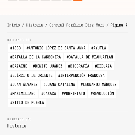
Inicio
/
Historia
/
General Porfirio Díaz Mori
/
Página 7
1863
ANTONIO LÓPEZ DE SANTA ANNA
AYUTLA
BATALLA DE LA CARBONERA
BATALLA DE MIAHUATLÁN
BAZAINE
BENITO JUÁREZ
BIOGRAFÍA
DIDJAZA
EJÉRCITO DE ORIENTE
INTERVENCIÓN FRANCESA
JUAN ÁLVAREZ
JUANA CATALINA
LEONARDO MÁRQUEZ
MAXIMILIANO
OAXACA
PORFIRIATO
REVOLUCIÓN
SITIO DE PUEBLA
Historia