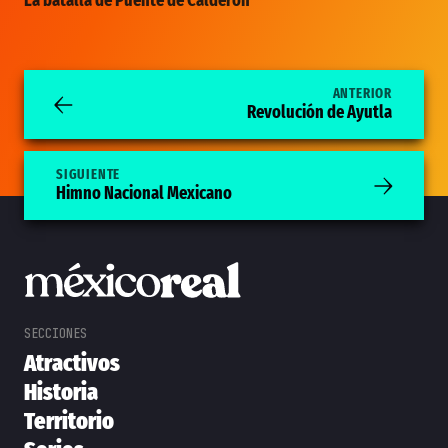
La batalla de Puente de Calderón
ANTERIOR
Revolución de Ayutla
SIGUIENTE
Himno Nacional Mexicano
Atractivos
Historia
Territorio