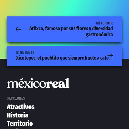
ANTERIOR
Atlixco, famoso por sus flores y diversidad
gastronómica
SIGUIENTE
Xicotepec, el pueblito que siempre huele a café.
Atractivos
Historia
Territorio