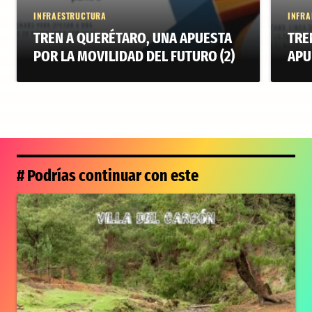
INFRAESTRUCTURA
INFRA
TREN A QUERÉTARO, UNA APUESTA
TRE
POR LA MOVILIDAD DEL FUTURO (2)
APU
# Podrías continuar con este