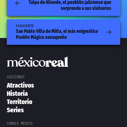
Talpa de Allende, el pueblito jaliciense que
sorprende a sus visitantes
SIGUIENTE
San Pablo Villa de Mitla, el más enigmático
Pueblo Mágico oaxaqueño
Atractivos
Historia
Territorio
Series