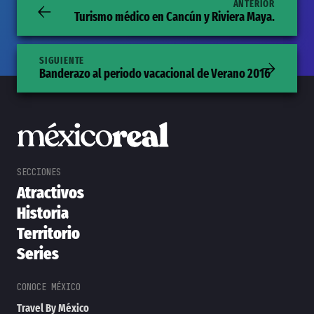
ANTERIOR
Turismo médico en Cancún y Riviera Maya.
SIGUIENTE
Banderazo al periodo vacacional de Verano 2016
Atractivos
Historia
Territorio
Series
Travel By México